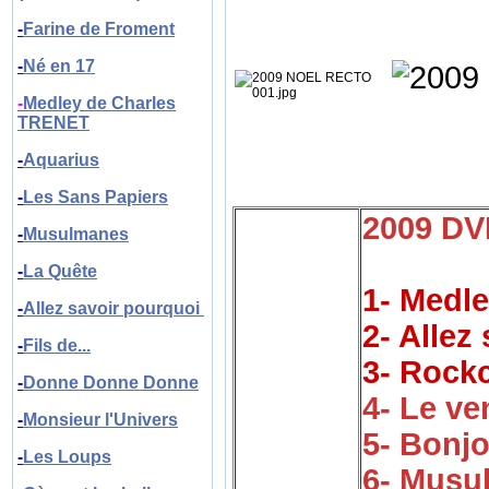
-
Farine de Froment
-
N
é en 17
-
Medley de Charles
TRENET
-
Aquarius
-
Les Sans Papiers
2009 DV
-
Musulmanes
-
La Quête
1- Medl
-
Allez savoir pourquoi
2- Allez
-
Fils de...
3- Rockc
-
Donne Donne Donne
4- Le ve
-
Monsieur l'Univers
5- Bonjo
-
Les Loups
6- Musu