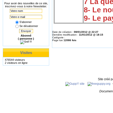
7 La quê
Pour avoir des nouvelles de ce site,
inscrivez-vous à notre Newsletter.
8- Le n
9- Le pa
S'abonner
Se désabonner
Envoyer
Date de création :
08/01/2012 @ 22:27
Dernière modification :
11/01/2012 @ 18:15
Abonné
Catégorie :
( personne )
Page lue
12086 fois
Visites
476544 visiteurs
2 visiteurs en ligne
Site créé 
Document