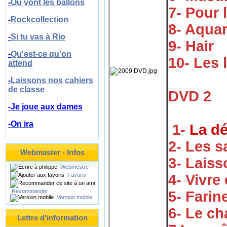
-
Où vont les ballons
7- Pour 
-
Rockcollection
8- Aquar
-
Si tu vas à Rio
9- Hair
-
Qu'est-ce qu'on
10- Les 
attend
-
Laissons nos cahiers
de classe
DVD 2
-Je joue aux dames
-On ira
1-
La dé
2- Les s
Webmaster - Infos
3- Laiss
Webmestre
Favoris
4- Vivre
Recommander
5- Farin
Version mobile
6- Le ch
Lettre d'information