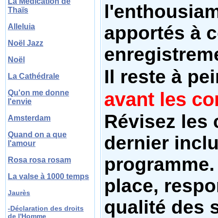
La Médication de
l'enthousiam
Thaïs
apportés à 
Alleluia
Noël Jazz
enregistrem
Noël
Il reste à pe
La Cathédrale
avant les co
Qu'on me donne
l'envie
Révisez les 
Amsterdam
Quand on a que
dernier incl
l'amour
programme. 
Rosa rosa rosam
La valse à 1000 temps
place, respo
Jaurès
qualité des 
-Déclaration des droits
de l'Homme