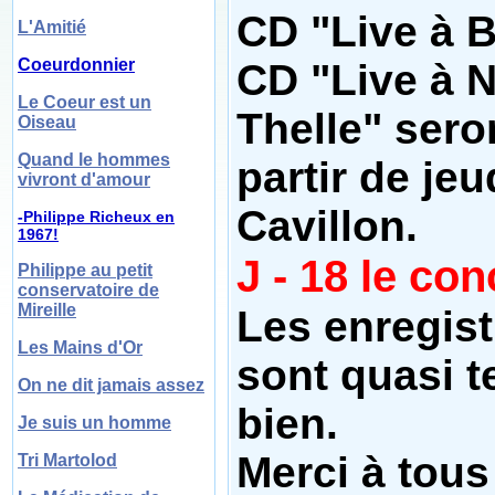
CD "Live à Be
L'Amitié
Coeurdonnier
CD "Live à N
Le Coeur est un
Thelle" sero
Oiseau
Quand le hommes
partir de jeu
vivront d'amour
Cavillon.
-Philippe Richeux en
1967!
J - 18 le co
Philippe au petit
conservatoire de
Mireille
Les enregis
Les Mains d'Or
sont quasi t
On ne dit jamais assez
bien.
Je suis un homme
Merci à tous
Tri Martolod