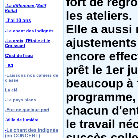
fort de reg
-La difference (Salif
Keita
)
les ateliers.
-J'ai 10 ans
Elle a aussi
-Le chant des indignés
ajustements
-La croix, l'Etoile et le
Croissant
encore effec
C'est de l'eau
- ICI
prêt le 1er ju
-Laissons nos cahiers de
beaucoup à f
classe
La clé
programme, e
-Le pays blanc
chacun d'ent
-
Etre né quelque part
-
le travail né
Ville de lumière
-
Le chant des indignés
succès collec
(en CONCERT)