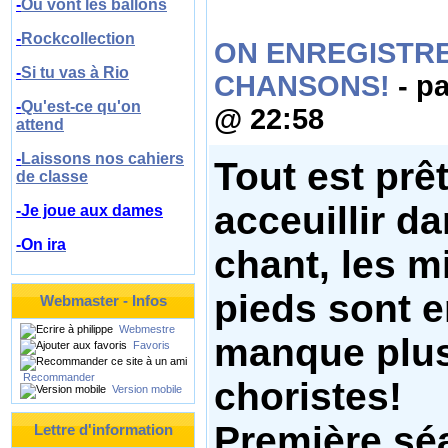
-
Où vont les ballons
-
Rockcollection
ON ENREGISTR
-
Si tu vas à Rio
CHANSONS!
- p
-
Qu'est-ce qu'on
@ 22:58
attend
-
Laissons nos cahiers
Tout est prê
de classe
acceuillir da
-Je joue aux dames
-On ira
chant, les m
pieds sont en
Webmaster - Infos
Webmestre
manque plus
Favoris
Recommander
choristes!
Version mobile
Première sé
Lettre d'information