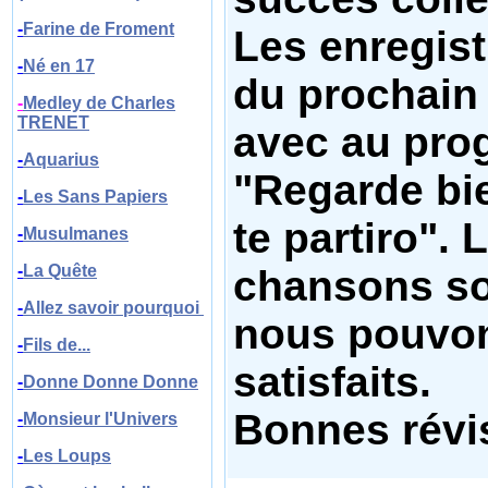
-
Farine de Froment
Les enregis
-
N
é en 17
du prochain
-
Medley de Charles
TRENET
avec au pr
-
Aquarius
"Regarde bie
-
Les Sans Papiers
te partiro".
-
Musulmanes
-
La Quête
chansons son
-
Allez savoir pourquoi
nous pouvon
-
Fils de...
satisfaits.
-
Donne Donne Donne
Bonnes révis
-
Monsieur l'Univers
-
Les Loups