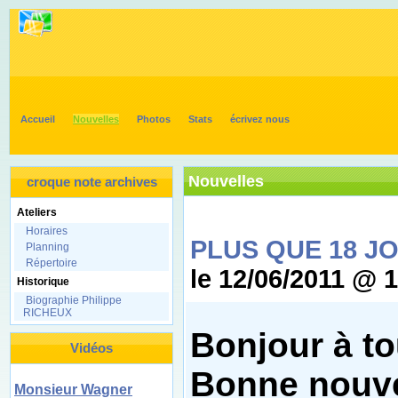
Accueil
Nouvelles
Photos
Stats
écrivez nous
Nouvelles
croque note archives
Ateliers
Horaires
PLUS QUE 18 JOU
Planning
Répertoire
le 12/06/2011 @ 
Historique
Biographie Philippe
RICHEUX
Bonjour à to
Vidéos
Bonne nouve
Monsieur Wagner