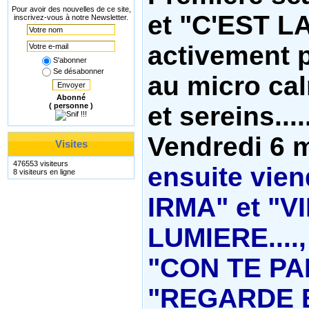
Pour avoir des nouvelles de ce site,
et "C'EST LA
inscrivez-vous à notre Newsletter.
activement p
S'abonner
Se désabonner
au micro ca
Envoyer
Abonné
et sereins...
( personne )
Vendredi 6 m
Visites
476553 visiteurs
ensuite vie
8 visiteurs en ligne
IRMA" et "V
LUMIERE...., 
"CON TE PA
"REGARDE BI