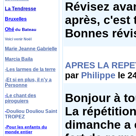
Révisez avan
La Tendresse
après, c'est t
Bruxelles
Bonnes révis
Ohé
du Bateau
Voici venir Noël
Marie Jeanne Gabrielle
Marcia Baila
APRES LA REPE
-Les larmes de la terre
par
Philippe
le 2
-Et si en plus, il n'y a
Personne
Bonjour à to
-
Le chant des
piroguiers
La répétitio
-
Douliou Douliou Saint
TROPEZ
dimanche a 
-Pour les enfant
s
du
monde entier